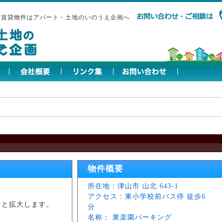
・賃貸物件はアパート・土地のいのうえ企画へ
物件概要
所在地：津山市 山北 643-1
アクセス：東小学校前バス停 徒歩6
ると拡大します。
分
名称： 衆楽園パーキング