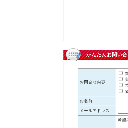
かんたんお問い合
間
実
お問合せ内容
希
物
お名前
メールアドレス
希望